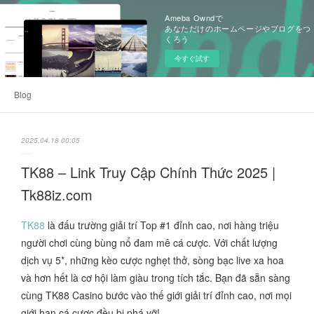
Ameba Owndで
あなただけのホームページやブログをつ
くろう
今すぐ試す
Blog
2025.04.18 00:05
TK88 – Link Truy Cập Chính Thức 2025 |
Tk88iz.com
TK88
là đấu trường giải trí Top #1 đỉnh cao, nơi hàng triệu
người chơi cùng bùng nổ đam mê cá cược. Với chất lượng
dịch vụ 5*, những kèo cược nghẹt thở, sòng bạc live xa hoa
và hơn hết là cơ hội làm giàu trong tích tắc. Bạn đã sẵn sàng
cùng TK88 Casino bước vào thế giới giải trí đỉnh cao, nơi mọi
giới hạn cá cược đều bị phá vỡ!